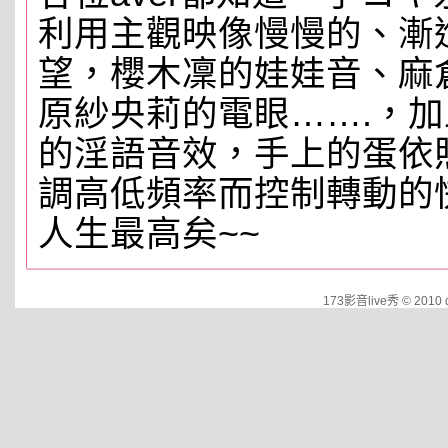
利用主觀映像慢慢的、漸
望，櫻木凜的娃娃音、麻
原紗央莉的電眼…….，
的淫語音效，手上的蛋依
調高低頻率而控制轉動的
人生最高矣~~
173影音live秀 © 2010 d9