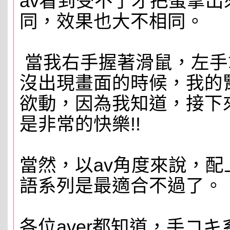
av看到受不了才把蛋拿
同，效果也大不相同。
當我右手握著滑鼠，左手
沒出現畫面的時候，我的
欲動，因為我知道，接下
是非常的快樂!!
當然，以av角度來說，
語系列是最適合不過了。
各位aver都知道，手コ